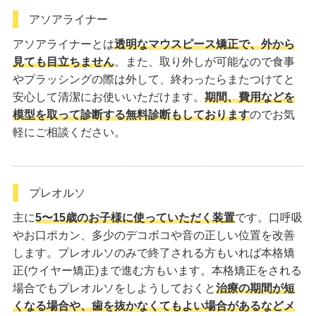
アソアライナー
アソアライナーとは
透明なマウスピース矯正で、外から
見ても目立ちません
。また、取り外しが可能なので食事
やプラッシングの際は外して、終わったらまたつけてと
安心して清潔にお使いいただけます。
期間、費用などを
模型を取って診断する無料診断もしております
のでお気
軽にご相談ください。
プレオルソ
主に
5〜15歳のお子様に使っていただく装置
です。口呼吸
やお口ポカン、多少のデコボコや音の正しい位置を改善
します。プレオルソのみで終了される方もいれば本格矯
正(ウイヤー矯正)まで進む方もいます。本格矯正をされる
場合でもプレオルソをしようしておくと
治療の期間が短
くなる場合や、歯を抜かなくてもよい場合があるなどメ