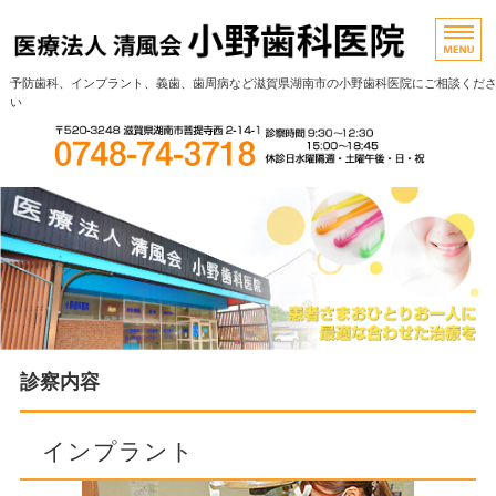
予防歯科、インプラント、義歯、歯周病など滋賀県湖南市の小野歯科医院にご相談くだ
い
ホーム
診療内容
スタッフ紹介
院内紹介
診察内容
アクセス
インプラント