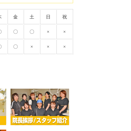
木
金
土
日
祝
〇
〇
〇
×
×
〇
〇
×
×
×